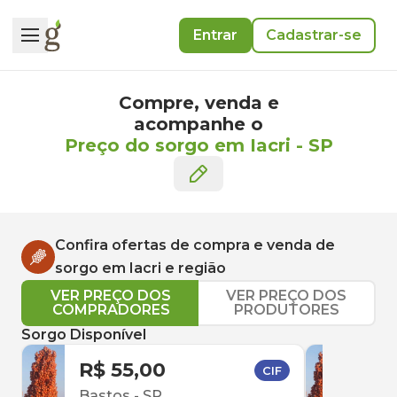
Entrar
Cadastrar-se
Compre, venda e
acompanhe o
Preço do sorgo em Iacri
-
SP
Confira ofertas de compra e venda de
sorgo
em
Iacri
e região
VER PREÇO DOS
VER PREÇO DOS
COMPRADORES
PRODUTORES
Sorgo Disponível
R$ 55,00
R$ 
CIF
Bastos
-
SP
Conc