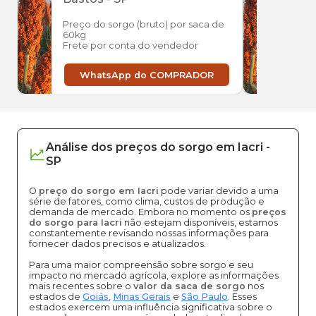
Preço do sorgo (bruto) por saca de
Preço
60kg
60kg
Frete por conta do vendedor
Frete
WhatsApp do COMPRADOR
W
Análise dos
preços
do sorgo
em
Iacri
-
SP
O
preço do sorgo em Iacri
pode variar devido a uma
série de fatores, como clima, custos de produção e
demanda de mercado. Embora no momento os
preços
do sorgo para Iacri
não estejam disponíveis, estamos
constantemente revisando nossas informações para
fornecer dados precisos e atualizados.
Para uma maior compreensão sobre sorgo e seu
impacto no mercado agrícola, explore as informações
mais recentes sobre o
valor da saca de sorgo
nos
estados de
Goiás
,
Minas Gerais
e
São Paulo
. Esses
estados exercem uma influência significativa sobre o