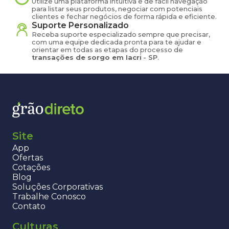
Utilize uma plataforma intuitiva e de fácil navegação
para listar seus produtos, negociar com potenciais
clientes e fechar negócios de forma rápida e eficiente.
Suporte Personalizado
Receba suporte especializado sempre que precisar,
com uma equipe dedicada pronta para te ajudar e
orientar em todas as etapas do processo de
transações de
sorgo
em
Iacri
-
SP
.
Site
App
Ofertas
Cotações
Blog
Soluções Corporativas
Trabalhe Conosco
Contato
Culturas