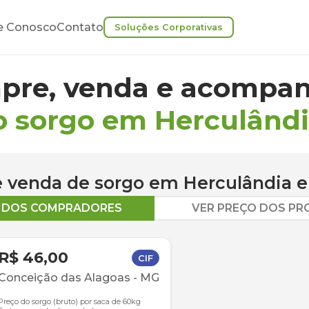
e Conosco
Contato
Soluções Corporativas
pre, venda e acompan
o sorgo em Herculând
 e venda de
sorgo
em
Herculândia
e
O DOS COMPRADORES
VER PREÇO DOS P
R$ 46,00
CIF
Conceição das Alagoas
-
MG
Preço do sorgo (bruto) por saca de 60kg