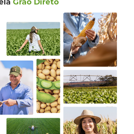
ela
Grão Direto