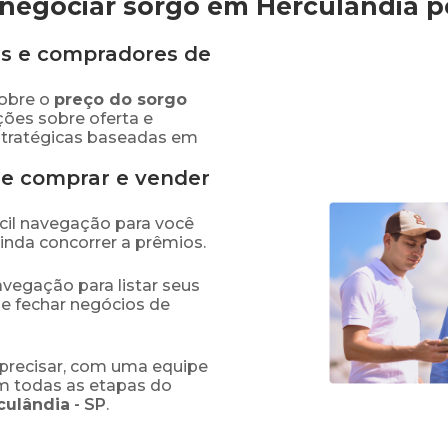
negociar sorgo em Herculândia
p
s e compradores de
obre o
preço
do sorgo
ções sobre oferta e
stratégicas baseadas em
de comprar e vender
fácil navegação para você
ainda concorrer a prêmios.
navegação para listar seus
 e fechar negócios de
precisar, com uma equipe
em todas as etapas do
culândia
-
SP
.