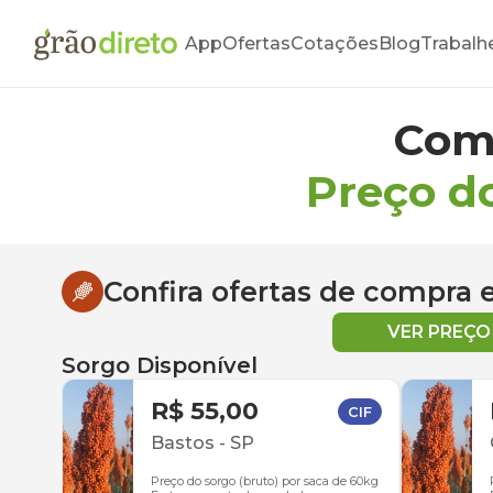
App
Ofertas
Cotações
Blog
Trabalh
Com
Preço d
Confira ofertas de compra
VER PREÇ
Sorgo Disponível
R$ 55,00
CIF
Bastos
-
SP
Preço do sorgo (bruto) por saca de 60kg