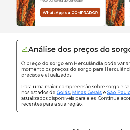
Frete por conta do vendedor
WhatsApp do COMPRADOR
Análise dos
preços
do sorg
O
preço do sorgo em Herculândia
pode varia
momento os
preços do sorgo para Herculând
precisos e atualizados.
Para uma maior compreensão sobre sorgo e seu
nos estados de
Goiás
,
Minas Gerais
e
São Paul
atualizados disponíveis para eles. Continue ac
recentes para a sua região.