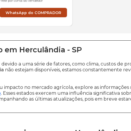
Frete por conta do vendedor
WhatsApp do COMPRADOR
o
em
Herculândia
-
SP
r devido a uma série de fatores, como clima, custos d
ia
não estejam disponíveis, estamos constantemente rev
 impacto no mercado agrícola, explore as informações 
o
. Esses estados exercem uma influência significativa sob
ompanhando as últimas atualizações, pois em breve estare