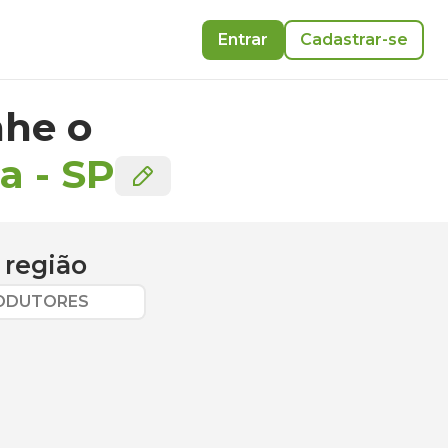
Entrar
Cadastrar-se
he o
ia
-
SP
 região
RODUTORES