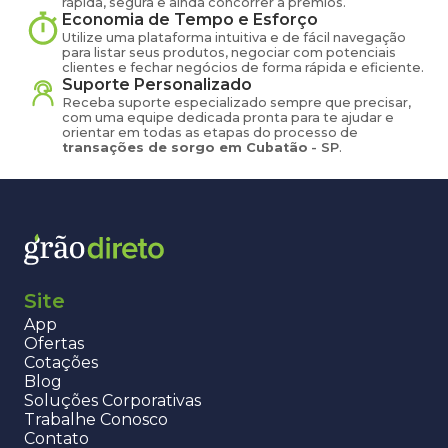
rápida, segura e ainda concorrer a prêmios.
Economia de Tempo e Esforço
Utilize uma plataforma intuitiva e de fácil navegação
para listar seus produtos, negociar com potenciais
clientes e fechar negócios de forma rápida e eficiente.
Suporte Personalizado
Receba suporte especializado sempre que precisar,
com uma equipe dedicada pronta para te ajudar e
orientar em todas as etapas do processo de
transações de
sorgo
em
Cubatão
-
SP
.
Site
App
Ofertas
Cotações
Blog
Soluções Corporativas
Trabalhe Conosco
Contato