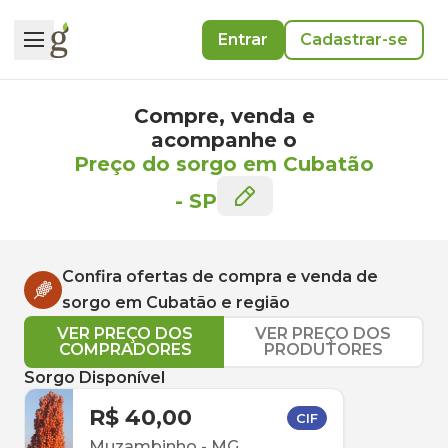
Entrar
Cadastrar-se
Compre, venda e
acompanhe o
Preço do sorgo em Cubatão
-
SP
Confira ofertas de compra e venda de
sorgo
em
Cubatão
e região
VER PREÇO DOS
VER PREÇO DOS
COMPRADORES
PRODUTORES
Sorgo Disponível
R$ 40,00
CIF
Muzambinho
-
MG