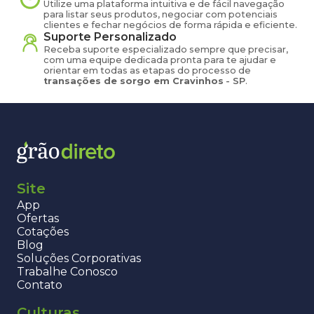
Utilize uma plataforma intuitiva e de fácil navegação
para listar seus produtos, negociar com potenciais
clientes e fechar negócios de forma rápida e eficiente.
Suporte Personalizado
Receba suporte especializado sempre que precisar,
com uma equipe dedicada pronta para te ajudar e
orientar em todas as etapas do processo de
transações de
sorgo
em
Cravinhos
-
SP
.
Site
App
Ofertas
Cotações
Blog
Soluções Corporativas
Trabalhe Conosco
Contato
Culturas