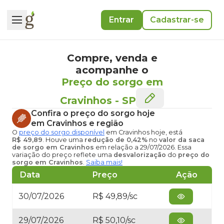
Entrar
Cadastrar-se
Compre, venda e
acompanhe o
Preço do sorgo em
Cravinhos
-
SP
Confira o
preço do sorgo hoje
em Cravinhos
e região
O
preço do sorgo disponível
em Cravinhos hoje
, está
R$ 49,89
. Houve uma
redução de 0,42%
no
valor da saca
de sorgo em Cravinhos
em relação a 29/07/2026. Essa
variação do preço reflete uma
desvalorização
do
preço do
sorgo em Cravinhos
.
Saiba mais!
Data
Preço
Ação
30/07/2026
R$ 49,89/sc
29/07/2026
R$ 50,10/sc