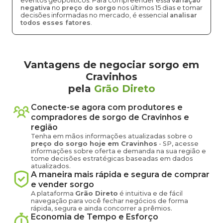
eventos geopolíticos. Para compreender essa
variação
negativa
no
preço do sorgo
nos últimos 15 dias e tomar
decisões informadas no mercado, é essencial
analisar
todos esses fatores
.
Vantagens de negociar sorgo em
Cravinhos
pela
Grão Direto
Conecte-se agora com produtores e
compradores de
sorgo
de
Cravinhos
e
região
Tenha em mãos informações atualizadas sobre o
preço
do sorgo
hoje em
Cravinhos
-
SP
, acesse
informações sobre oferta e demanda na sua região e
tome decisões estratégicas baseadas em dados
atualizados.
A maneira mais rápida e segura de comprar
e vender
sorgo
A plataforma
Grão Direto
é intuitiva e de fácil
navegação para você fechar negócios de forma
rápida, segura e ainda concorrer a prêmios.
Economia de Tempo e Esforço