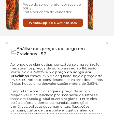
Preço do sorgo (bruto) por saca de
Preço
60kg
60kg
Frete por conta do vendedor
Frete
WhatsApp do COMPRADOR
W
Análise dos
preços
do sorgo
em
Cravinhos
-
SP
Ao longo dos últimos dias, constatou-se uma
variação
negativa
nos
preços do sorgo na região Ribeirão
Preto
. No dia 24/07/2026, o
preço do sorgo em
Cravinhos
estava R$ 51,77, enquanto, hoje o preço está
R$ 49,89. Portanto, considerando os valores dos últimos
15 dias, houve uma
desvalorização média de 3,63%.
É importante mencionar que o
preço do sorgo
disponível
é influenciado por uma
série de fatores
,
tanto em
escala global
quanto
regional
. Entre eles
estão a oferta e demanda mundiais, condições
climáticas, políticas governamentais, flutuações
cambiais, custos de transporte e logística, além de