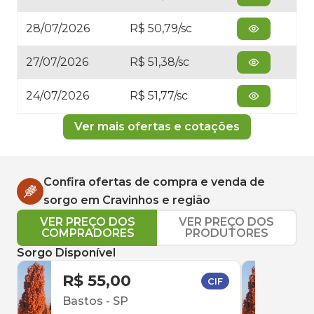
28/07/2026
R$ 50,79/sc
27/07/2026
R$ 51,38/sc
24/07/2026
R$ 51,77/sc
Ver mais ofertas e cotações
Confira ofertas de compra e venda de
sorgo
em
Cravinhos
e região
VER PREÇO DOS
VER PREÇO DOS
COMPRADORES
PRODUTORES
Sorgo Disponível
R$ 55,00
R$ 
CIF
Bastos
-
SP
Uber