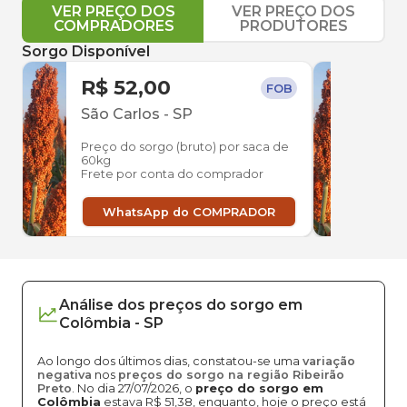
VER PREÇO DOS
VER PREÇO DOS
COMPRADORES
PRODUTORES
Sorgo Disponível
R$ 52,00
R$ 
FOB
São Carlos
-
SP
Esti
Preço do sorgo (bruto) por saca de
Preço
60kg
60kg
Frete por conta do comprador
Frete
WhatsApp do COMPRADOR
W
Análise dos
preços
do sorgo
em
Colômbia
-
SP
Ao longo dos últimos dias, constatou-se uma
variação
negativa
nos
preços do sorgo na região Ribeirão
Preto
. No dia 27/07/2026, o
preço do sorgo em
Colômbia
estava R$ 51,38, enquanto, hoje o preço está