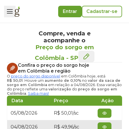
Entrar
Cadastrar-se
Compre, venda e
acompanhe o
Preço do sorgo em
Colômbia
-
SP
Confira o
preço do sorgo hoje
em Colômbia
e região
O
preço do sorgo disponível
em Colômbia hoje
, está
R$ 50,01
. Houve um
aumento de 0,10%
no
valor da saca de
sorgo em Colômbia
em relação a 04/08/2026. Essa variação
do preço reflete uma
valorização
do
preço do sorgo em
Colômbia
.
Saiba mais!
Data
Preço
Ação
05/08/2026
R$ 50,01/sc
04/08/2026
R$ 49,96/sc