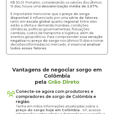
R$ 50,01. Portanto, considerando os valores dos últimos
15 dias, houve uma
desvalorização média de 2,67%.
É importante mencionar que o
preço do sorgo
disponível
é influenciado por uma
série de fatores
,
tanto em
escala global
quanto
regional
. Entre eles
estão a oferta e demanda mundiais, condições
climáticas, políticas governamentais, flutuações
cambiais, custos de transporte e logística, além de
eventos geopolíticos. Para compreender essa
variação
negativa
no
preço do sorgo
nos últimos 15 dias e tomar
decisões informadas no mercado, é essencial
analisar
todos esses fatores
.
Vantagens de negociar sorgo em
Colômbia
pela
Grão Direto
Conecte-se agora com produtores e
compradores de
sorgo
de
Colômbia
e
região
Tenha em mãos informações atualizadas sobre o
preço
do sorgo
hoje em
Colômbia
-
SP
, acesse
informações sobre oferta e demanda na sua região e