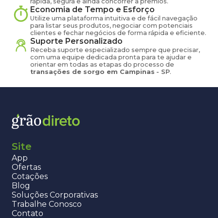
rápida, segura e ainda concorrer a prêmios.
Economia de Tempo e Esforço
Utilize uma plataforma intuitiva e de fácil navegação
para listar seus produtos, negociar com potenciais
clientes e fechar negócios de forma rápida e eficiente.
Suporte Personalizado
Receba suporte especializado sempre que precisar,
com uma equipe dedicada pronta para te ajudar e
orientar em todas as etapas do processo de
transações de
sorgo
em
Campinas
-
SP
.
Site
App
Ofertas
Cotações
Blog
Soluções Corporativas
Trabalhe Conosco
Contato