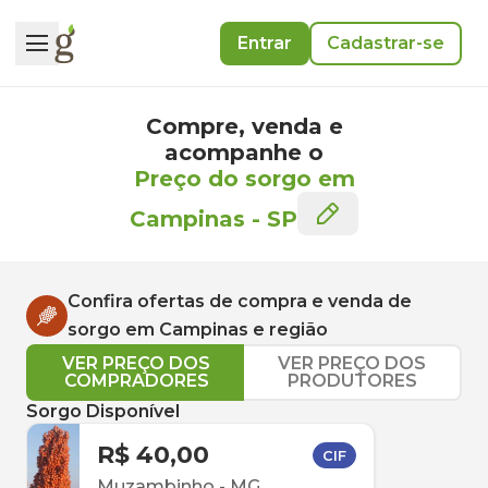
Entrar
Cadastrar-se
Compre, venda e
acompanhe o
Preço do sorgo em
Campinas
-
SP
Confira ofertas de compra e venda de
sorgo
em
Campinas
e região
VER PREÇO DOS
VER PREÇO DOS
COMPRADORES
PRODUTORES
Sorgo Disponível
R$ 40,00
CIF
Muzambinho
-
MG