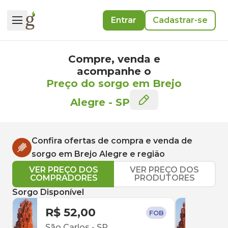
Entrar
Cadastrar-se
Compre, venda e
acompanhe o
Preço do sorgo em Brejo
Alegre
-
SP
Confira ofertas de compra e venda de
sorgo
em
Brejo Alegre
e região
VER PREÇO DOS
VER PREÇO DOS
COMPRADORES
PRODUTORES
Sorgo Disponível
R$ 52,00
R$ 
FOB
São Carlos
-
SP
Com