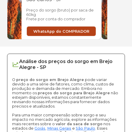
Preço do sorgo (bruto) por saca de
Preço
60kg
60kg
Frete por conta do comprador
Frete
WhatsApp do COMPRADOR
W
Análise dos
preços
do sorgo
em
Brejo
Alegre
-
SP
O
preço do sorgo em Brejo Alegre
pode variar
devido a uma série de fatores, como clima, custos de
produção e demanda de mercado. Embora no
momento os
preços do sorgo para Brejo Alegre
não
estejam disponíveis, estamos constantemente
revisando nossas informações para fornecer dados
precisos e atualizados.
Para uma maior compreensão sobre sorgo e seu
impacto no mercado agrícola, explore as informações
mais recentes sobre o
valor da saca de sorgo
nos
estados de
Goiás
,
Minas Gerais
e
São Paulo
. Esses