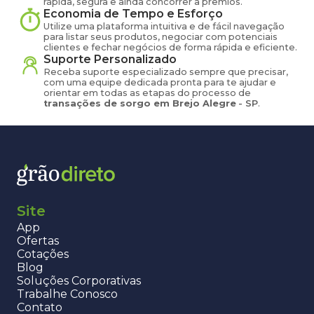
rápida, segura e ainda concorrer a prêmios.
Economia de Tempo e Esforço
Utilize uma plataforma intuitiva e de fácil navegação
para listar seus produtos, negociar com potenciais
clientes e fechar negócios de forma rápida e eficiente.
Suporte Personalizado
Receba suporte especializado sempre que precisar,
com uma equipe dedicada pronta para te ajudar e
orientar em todas as etapas do processo de
transações de
sorgo
em
Brejo Alegre
-
SP
.
Site
App
Ofertas
Cotações
Blog
Soluções Corporativas
Trabalhe Conosco
Contato