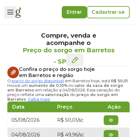
Entrar
Cadastrar-se
Compre, venda e
acompanhe o
Preço do sorgo em Barretos
-
SP
Confira o
preço do sorgo hoje
em Barretos
e região
O
preço do sorgo disponível
em Barretos hoje
, está
R$ 50,01
.
Houve um
aumento de 0,10%
no
valor da saca de sorgo
em Barretos
em relação a 04/08/2026. Essa variação do
preço reflete uma
valorização
do
preço do sorgo em
Barretos
.
Saiba mais!
Data
Preço
Ação
05/08/2026
R$ 50,01/sc
04/08/2026
R$ 49,96/sc