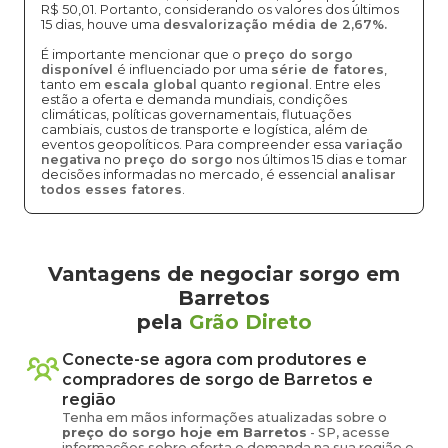
R$ 50,01. Portanto, considerando os valores dos últimos
15 dias, houve uma
desvalorização média de 2,67%.
É importante mencionar que o
preço do sorgo
disponível
é influenciado por uma
série de fatores
,
tanto em
escala global
quanto
regional
. Entre eles
estão a oferta e demanda mundiais, condições
climáticas, políticas governamentais, flutuações
cambiais, custos de transporte e logística, além de
eventos geopolíticos. Para compreender essa
variação
negativa
no
preço do sorgo
nos últimos 15 dias e tomar
decisões informadas no mercado, é essencial
analisar
todos esses fatores
.
Vantagens de negociar sorgo em
Barretos
pela
Grão Direto
Conecte-se agora com produtores e
compradores de
sorgo
de
Barretos
e
região
Tenha em mãos informações atualizadas sobre o
preço
do sorgo
hoje em
Barretos
-
SP
, acesse
informações sobre oferta e demanda na sua região e