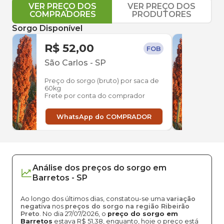
VER PREÇO DOS
VER PREÇO DOS
COMPRADORES
PRODUTORES
Sorgo Disponível
R$ 52,00
R$ 
FOB
São Carlos
-
SP
Uber
Preço do sorgo (bruto) por saca de
Preço
60kg
60kg
Frete por conta do comprador
Frete
WhatsApp do COMPRADOR
W
Análise dos
preços
do sorgo
em
Barretos
-
SP
Ao longo dos últimos dias, constatou-se uma
variação
negativa
nos
preços do sorgo na região Ribeirão
Preto
. No dia 27/07/2026, o
preço do sorgo em
Barretos
estava R$ 51,38, enquanto, hoje o preço está