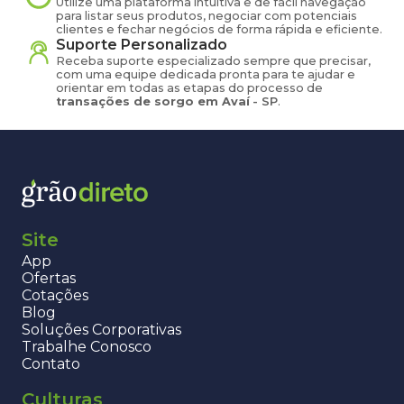
Utilize uma plataforma intuitiva e de fácil navegação
para listar seus produtos, negociar com potenciais
clientes e fechar negócios de forma rápida e eficiente.
Suporte Personalizado
Receba suporte especializado sempre que precisar,
com uma equipe dedicada pronta para te ajudar e
orientar em todas as etapas do processo de
transações de
sorgo
em
Avaí
-
SP
.
Site
App
Ofertas
Cotações
Blog
Soluções Corporativas
Trabalhe Conosco
Contato
Culturas