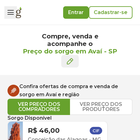
Entrar
Cadastrar-se
Compre, venda e
acompanhe o
Preço do sorgo em Avaí
-
SP
Confira ofertas de compra e venda de
sorgo
em
Avaí
e região
VER PREÇO DOS
VER PREÇO DOS
COMPRADORES
PRODUTORES
Sorgo Disponível
R$ 46,00
CIF
Conceição das Alagoas
-
MG