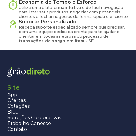
Economia de Tempo e Esforço
Utilize uma plataforma intuitiva e de fácil navegação
para listar seus produtos, negociar com potenciais
clientes e fechar negócios de forma rápida e eficiente.
Suporte Personalizado
Receba suporte especializado sempre que precisar,
com uma equipe dedicada pronta para te ajudar e
orientar em todas as etapas do processo de
transações de
sorgo
em
Itabi
-
SE
.
Site
App
Ofertas
Cotações
Blog
Soluções Corporativas
Trabalhe Conosco
Contato