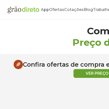
App
Ofertas
Cotações
Blog
Trabalh
Com
Preço 
Confira ofertas de compra
VER PREÇ