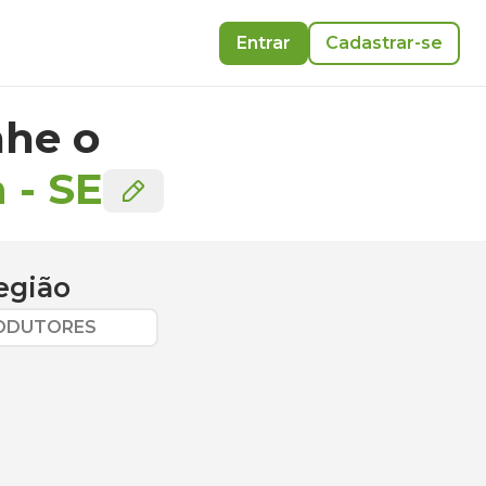
Entrar
Cadastrar-se
he o
a
-
SE
egião
RODUTORES