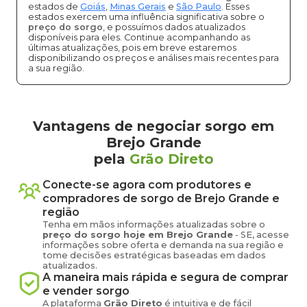
estados de
Goiás
,
Minas Gerais
e
São Paulo
. Esses
estados exercem uma influência significativa sobre o
preço do sorgo
, e possuímos dados atualizados
disponíveis para eles. Continue acompanhando as
últimas atualizações, pois em breve estaremos
disponibilizando os preços e análises mais recentes para
a sua região.
Vantagens de negociar sorgo em
Brejo Grande
pela
Grão Direto
Conecte-se agora com produtores e
compradores de
sorgo
de
Brejo Grande
e
região
Tenha em mãos informações atualizadas sobre o
preço
do sorgo
hoje em
Brejo Grande
-
SE
, acesse
informações sobre oferta e demanda na sua região e
tome decisões estratégicas baseadas em dados
atualizados.
A maneira mais rápida e segura de comprar
e vender
sorgo
A plataforma
Grão Direto
é intuitiva e de fácil