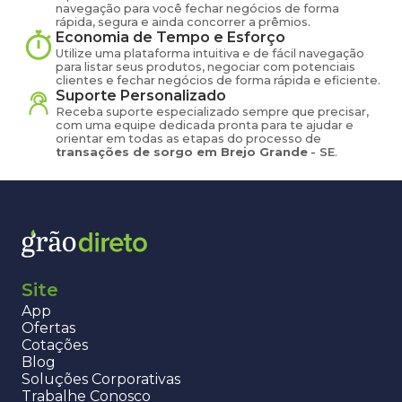
navegação para você fechar negócios de forma
rápida, segura e ainda concorrer a prêmios.
Economia de Tempo e Esforço
Utilize uma plataforma intuitiva e de fácil navegação
para listar seus produtos, negociar com potenciais
clientes e fechar negócios de forma rápida e eficiente.
Suporte Personalizado
Receba suporte especializado sempre que precisar,
com uma equipe dedicada pronta para te ajudar e
orientar em todas as etapas do processo de
transações de
sorgo
em
Brejo Grande
-
SE
.
Site
App
Ofertas
Cotações
Blog
Soluções Corporativas
Trabalhe Conosco