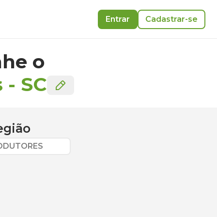
Entrar
Cadastrar-se
he o
s
-
SC
egião
RODUTORES