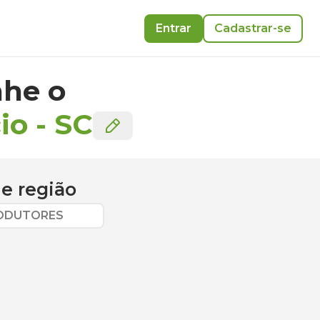
Entrar
Cadastrar-se
he o
io
-
SC
e região
RODUTORES