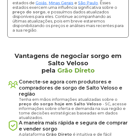
estados de
Goiás
,
Minas Gerais
e
São Paulo
. Esses
estados exercem uma influência significativa sobre o
preço do sorgo
, e possuímos dados atualizados
disponíveis para eles. Continue acompanhando as
últimas atualizações, pois em breve estaremos
disponibilizando os preços e análises mais recentes para
a sua região.
Vantagens de negociar sorgo em
Salto Veloso
pela
Grão Direto
Conecte-se agora com produtores e
compradores de
sorgo
de
Salto Veloso
e
região
Tenha em mãos informações atualizadas sobre o
preço
do sorgo
hoje em
Salto Veloso
-
SC
, acesse
informações sobre oferta e demanda na sua região e
tome decisões estratégicas baseadas em dados
atualizados.
A maneira mais rápida e segura de comprar
e vender
sorgo
A plataforma
Grão Direto
é intuitiva e de fácil