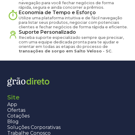
navegação para você fechar negócios de forma
rápida, segura e ainda concorrer a prêmios.
Economia de Tempo e Esforço
Utilize uma plataforma intuitiva e de fácil navegação
para listar seus produtos, negociar com potenciais
clientes e fechar negócios de forma rápida e eficiente.
Suporte Personalizado
Receba suporte especializado sempre que precisar,
com uma equipe dedicada pronta para te ajudar e
orientar em todas as etapas do processo de
transações de
sorgo
em
Salto Veloso
-
SC
.
Site
App
Ofertas
Cotações
Blog
Soluções Corporativas
Trabalhe Conosco