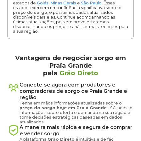
estados de
Goiás
,
Minas Gerais
e
São Paulo
. Esses
estados exercem uma influência significativa sobre o
preço do sorgo
, e possuímos dados atualizados
disponíveis para eles. Continue acompanhando as
últimas atualizações, pois em breve estaremos
disponibilizando os preços e análises mais recentes para
a sua região.
Vantagens de negociar sorgo em
Praia Grande
pela
Grão Direto
Conecte-se agora com produtores e
compradores de
sorgo
de
Praia Grande
e
região
Tenha em mãos informações atualizadas sobre o
preço
do sorgo
hoje em
Praia Grande
-
SC
, acesse
informações sobre oferta e demanda na sua região e
tome decisões estratégicas baseadas em dados
atualizados.
A maneira mais rápida e segura de comprar
e vender
sorgo
A plataforma
Grão Direto
é intuitiva e de fácil