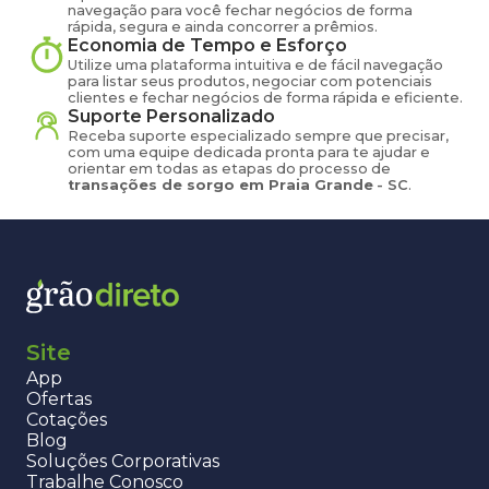
navegação para você fechar negócios de forma
rápida, segura e ainda concorrer a prêmios.
Economia de Tempo e Esforço
Utilize uma plataforma intuitiva e de fácil navegação
para listar seus produtos, negociar com potenciais
clientes e fechar negócios de forma rápida e eficiente.
Suporte Personalizado
Receba suporte especializado sempre que precisar,
com uma equipe dedicada pronta para te ajudar e
orientar em todas as etapas do processo de
transações de
sorgo
em
Praia Grande
-
SC
.
Site
App
Ofertas
Cotações
Blog
Soluções Corporativas
Trabalhe Conosco