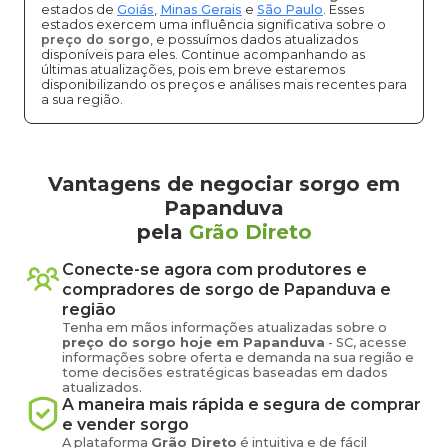
estados de
Goiás
,
Minas Gerais
e
São Paulo
. Esses
estados exercem uma influência significativa sobre o
preço do sorgo
, e possuímos dados atualizados
disponíveis para eles. Continue acompanhando as
últimas atualizações, pois em breve estaremos
disponibilizando os preços e análises mais recentes para
a sua região.
Vantagens de negociar sorgo em
Papanduva
pela
Grão Direto
Conecte-se agora com produtores e
compradores de
sorgo
de
Papanduva
e
região
Tenha em mãos informações atualizadas sobre o
preço
do sorgo
hoje em
Papanduva
-
SC
, acesse
informações sobre oferta e demanda na sua região e
tome decisões estratégicas baseadas em dados
atualizados.
A maneira mais rápida e segura de comprar
e vender
sorgo
A plataforma
Grão Direto
é intuitiva e de fácil