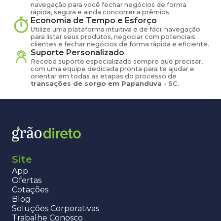
navegação para você fechar negócios de forma
rápida, segura e ainda concorrer a prêmios.
Economia de Tempo e Esforço
Utilize uma plataforma intuitiva e de fácil navegação
para listar seus produtos, negociar com potenciais
clientes e fechar negócios de forma rápida e eficiente.
Suporte Personalizado
Receba suporte especializado sempre que precisar,
com uma equipe dedicada pronta para te ajudar e
orientar em todas as etapas do processo de
transações de
sorgo
em
Papanduva
-
SC
.
Site
App
Ofertas
Cotações
Blog
Soluções Corporativas
Trabalhe Conosco