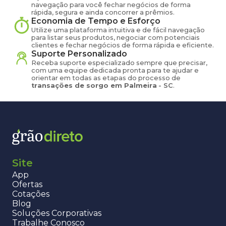
navegação para você fechar negócios de forma
rápida, segura e ainda concorrer a prêmios.
Economia de Tempo e Esforço
Utilize uma plataforma intuitiva e de fácil navegação
para listar seus produtos, negociar com potenciais
clientes e fechar negócios de forma rápida e eficiente.
Suporte Personalizado
Receba suporte especializado sempre que precisar,
com uma equipe dedicada pronta para te ajudar e
orientar em todas as etapas do processo de
transações de
sorgo
em
Palmeira
-
SC
.
Site
App
Ofertas
Cotações
Blog
Soluções Corporativas
Trabalhe Conosco