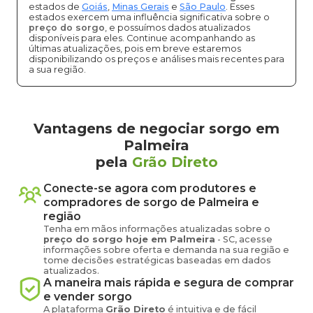
estados de
Goiás
,
Minas Gerais
e
São Paulo
. Esses
estados exercem uma influência significativa sobre o
preço do sorgo
, e possuímos dados atualizados
disponíveis para eles. Continue acompanhando as
últimas atualizações, pois em breve estaremos
disponibilizando os preços e análises mais recentes para
a sua região.
Vantagens de negociar sorgo em
Palmeira
pela
Grão Direto
Conecte-se agora com produtores e
compradores de
sorgo
de
Palmeira
e
região
Tenha em mãos informações atualizadas sobre o
preço
do sorgo
hoje em
Palmeira
-
SC
, acesse
informações sobre oferta e demanda na sua região e
tome decisões estratégicas baseadas em dados
atualizados.
A maneira mais rápida e segura de comprar
e vender
sorgo
A plataforma
Grão Direto
é intuitiva e de fácil