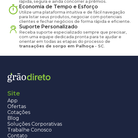
rápida, segura e ainda concorrer a prêmios.
Economia de Tempo e Esforço
Utilize uma plataforma intuitiva e de fácil navegação
para listar seus produtos, negociar com potenciais
clientes e fechar negócios de forma rápida e eficiente.
Suporte Personalizado
Receba suporte especializado sempre que precisar,
com uma equipe dedicada pronta para te ajudar e
orientar em todas as etapas do processo de
transações de
sorgo
em
Palhoça
-
SC
.
Site
App
Ofertas
Cotações
Blog
Soluções Corporativas
Trabalhe Conosco
Contato