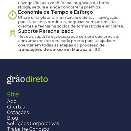
navegação para você fechar negócios de forma
rápida, segura e ainda concorrer a prêmios.
Economia de Tempo e Esforço
Utilize uma plataforma intuitiva e de fácil navegação
para listar seus produtos, negociar com potenciais
clientes e fechar negócios de forma rápida e eficiente.
Suporte Personalizado
Receba suporte especializado sempre que precisar,
com uma equipe dedicada pronta para te ajudar e
orientar em todas as etapas do processo de
transações de
sorgo
em
Maracajá
-
SC
.
Site
App
Ofertas
Cotações
Blog
Soluções Corporativas
Trabalhe Conosco