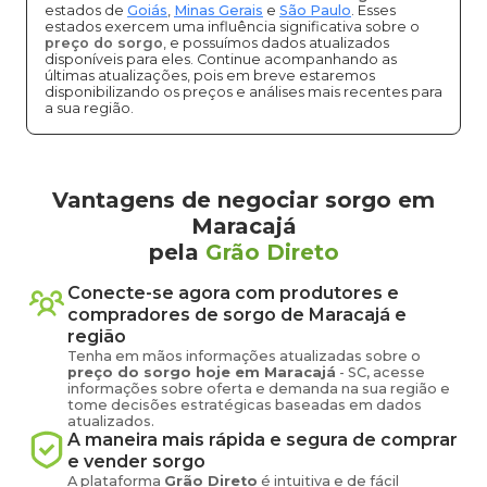
estados de
Goiás
,
Minas Gerais
e
São Paulo
. Esses
estados exercem uma influência significativa sobre o
preço do sorgo
, e possuímos dados atualizados
disponíveis para eles. Continue acompanhando as
últimas atualizações, pois em breve estaremos
disponibilizando os preços e análises mais recentes para
a sua região.
Vantagens de negociar sorgo em
Maracajá
pela
Grão Direto
Conecte-se agora com produtores e
compradores de
sorgo
de
Maracajá
e
região
Tenha em mãos informações atualizadas sobre o
preço
do sorgo
hoje em
Maracajá
-
SC
, acesse
informações sobre oferta e demanda na sua região e
tome decisões estratégicas baseadas em dados
atualizados.
A maneira mais rápida e segura de comprar
e vender
sorgo
A plataforma
Grão Direto
é intuitiva e de fácil