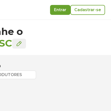
Entrar
Cadastrar-se
he o
SC
o
RODUTORES