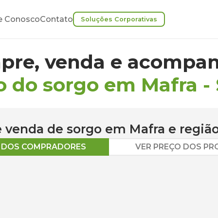
e Conosco
Contato
Soluções Corporativas
pre, venda e acompan
o do sorgo em Mafra
-
 e venda de
sorgo
em
Mafra
e regiã
O DOS COMPRADORES
VER PREÇO DOS P