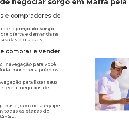
de negociar sorgo em Mafra
pela
s e compradores de
obre o
preço
do sorgo
obre oferta e demanda na
baseadas em dados
de comprar e vender
fácil navegação para você
ainda concorrer a prêmios.
navegação para listar seus
 e fechar negócios de
precisar, com uma equipe
em todas as etapas do
ra
-
SC
.