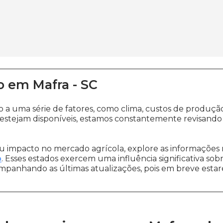
o
em
Mafra
-
SC
o a uma série de fatores, como clima, custos de produ
estejam disponíveis, estamos constantemente revisando
 impacto no mercado agrícola, explore as informações 
o
. Esses estados exercem uma influência significativa sob
ompanhando as últimas atualizações, pois em breve estare