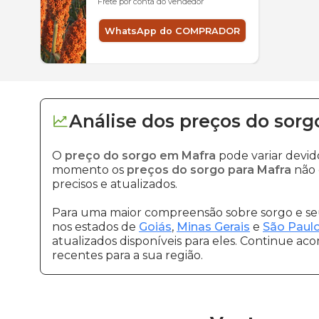
Frete por conta do vendedor
WhatsApp do COMPRADOR
Análise dos
preços
do sorg
O
preço do sorgo em Mafra
pode variar devid
momento os
preços do sorgo para Mafra
não 
precisos e atualizados.
Para uma maior compreensão sobre sorgo e seu
nos estados de
Goiás
,
Minas Gerais
e
São Paul
atualizados disponíveis para eles. Continue ac
recentes para a sua região.