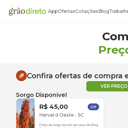
App
Ofertas
Cotações
Blog
Trabalh
Com
Preç
Confira ofertas de compra
VER PREÇ
Sorgo Disponível
R$ 45,00
CIF
Herval d Oeste
-
SC
Preço do sorgo (bruto) por saca de 60kg