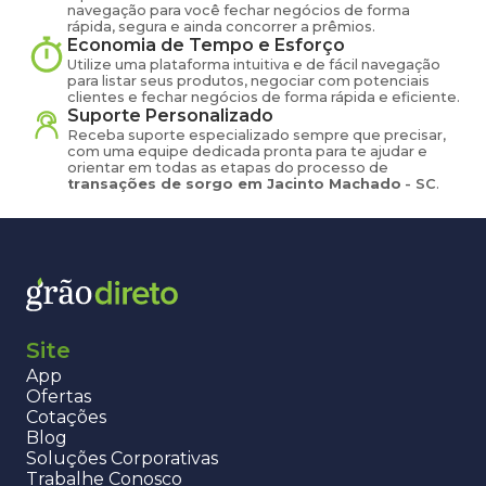
navegação para você fechar negócios de forma
rápida, segura e ainda concorrer a prêmios.
Economia de Tempo e Esforço
Utilize uma plataforma intuitiva e de fácil navegação
para listar seus produtos, negociar com potenciais
clientes e fechar negócios de forma rápida e eficiente.
Suporte Personalizado
Receba suporte especializado sempre que precisar,
com uma equipe dedicada pronta para te ajudar e
orientar em todas as etapas do processo de
transações de
sorgo
em
Jacinto Machado
-
SC
.
Site
App
Ofertas
Cotações
Blog
Soluções Corporativas
Trabalhe Conosco