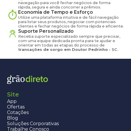
navegação para você fechar negócios de forma
rápida, segura e ainda concorrer a prêmios.
Economia de Tempo e Esforço
Utilize uma plataforma intuitiva e de fácil navegação
para listar seus produtos, negociar com potenciais
clientes e fechar negócios de forma rápida e eficiente.
Suporte Personalizado
Receba suporte especializado sempre que precisar,
com uma equipe dedicada pronta para te ajudar e
orientar em todas as etapas do processo de
transações de
sorgo
em
Doutor Pedrinho
-
SC
.
Site
App
Ofertas
Cotações
Blog
Soluções Corporativas
Trabalhe Conosco