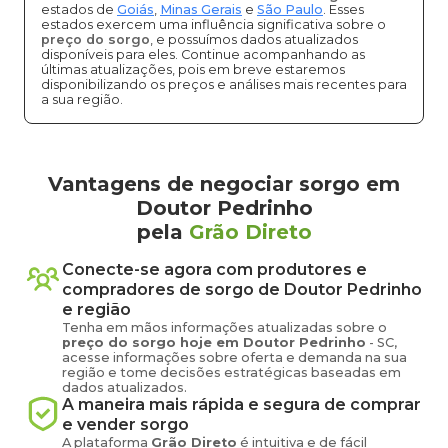
estados de
Goiás
,
Minas Gerais
e
São Paulo
. Esses
estados exercem uma influência significativa sobre o
preço do sorgo
, e possuímos dados atualizados
disponíveis para eles. Continue acompanhando as
últimas atualizações, pois em breve estaremos
disponibilizando os preços e análises mais recentes para
a sua região.
Vantagens de negociar sorgo em
Doutor Pedrinho
pela
Grão Direto
Conecte-se agora com produtores e
compradores de
sorgo
de
Doutor Pedrinho
e região
Tenha em mãos informações atualizadas sobre o
preço
do sorgo
hoje em
Doutor Pedrinho
-
SC
,
acesse informações sobre oferta e demanda na sua
região e tome decisões estratégicas baseadas em
dados atualizados.
A maneira mais rápida e segura de comprar
e vender
sorgo
A plataforma
Grão Direto
é intuitiva e de fácil