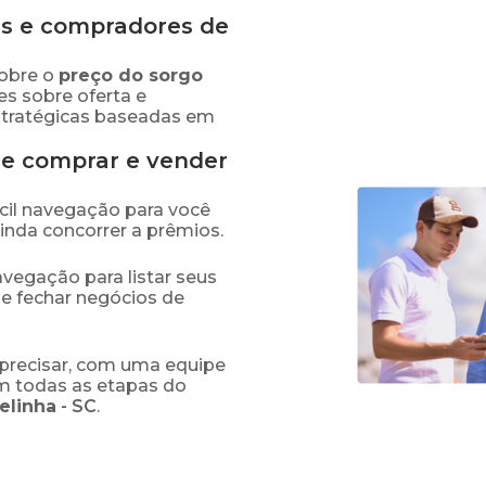
s e compradores de
obre o
preço
do sorgo
es sobre oferta e
stratégicas baseadas em
de comprar e vender
fácil navegação para você
ainda concorrer a prêmios.
navegação para listar seus
 e fechar negócios de
precisar, com uma equipe
em todas as etapas do
elinha
-
SC
.