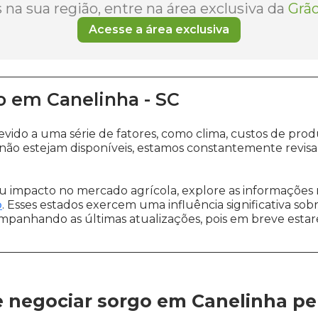
na sua região, entre na área exclusiva da
Grão
Acesse a área exclusiva
o
em
Canelinha
-
SC
evido a uma série de fatores, como clima, custos de p
não estejam disponíveis, estamos constantemente revis
 impacto no mercado agrícola, explore as informações 
o
. Esses estados exercem uma influência significativa sob
ompanhando as últimas atualizações, pois em breve estare
 negociar sorgo em Canelinha
pe