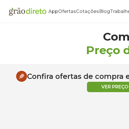
App
Ofertas
Cotações
Blog
Trabalh
Com
Preço 
Confira ofertas de compra
VER PREÇ