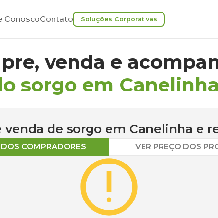
e Conosco
Contato
Soluções Corporativas
pre, venda e acompan
do sorgo em Canelinh
 e venda de
sorgo
em
Canelinha
e r
O DOS COMPRADORES
VER PREÇO DOS P