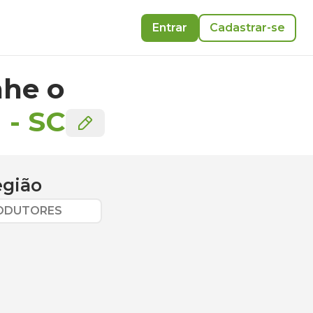
Entrar
Cadastrar-se
he o
a
-
SC
egião
RODUTORES