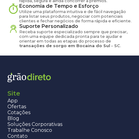
rápida, segura e ainda concorrer a prêmios.
Economia de Tempo e Esforço
Utilize uma plataforma intuitiva e de fácil navegação
para listar seus produtos, negociar com potenciais
clientes e fechar negócios de forma rápida e eficiente.
Suporte Personalizado
Receba suporte especializado sempre que precisar,
com uma equipe dedicada pronta para te ajudar e
orientar em todas as etapas do processo de
transações de
sorgo
em
Bocaina do Sul
-
SC
.
Site
App
Ofertas
Cotações
Blog
Soluções Corporativas
Trabalhe Conosco
Contato