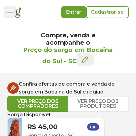
Entrar
Cadastrar-se
Compre, venda e
acompanhe o
Preço do sorgo em Bocaina
do Sul
-
SC
Confira ofertas de compra e venda de
sorgo
em
Bocaina do Sul
e região
VER PREÇO DOS
VER PREÇO DOS
COMPRADORES
PRODUTORES
Sorgo Disponível
R$ 45,00
CIF
Herval d Oeste
-
SC