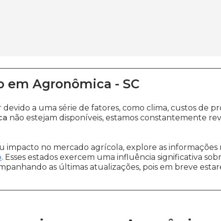
o
em
Agronômica
-
SC
r devido a uma série de fatores, como clima, custos d
ca
não estejam disponíveis, estamos constantemente rev
 impacto no mercado agrícola, explore as informações 
o
. Esses estados exercem uma influência significativa sob
ompanhando as últimas atualizações, pois em breve estare