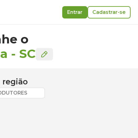
Entrar
Cadastrar-se
he o
ca
-
SC
 região
RODUTORES