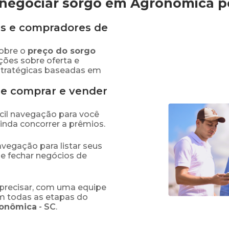
negociar sorgo em Agronômica
p
s e compradores de
obre o
preço
do sorgo
ções sobre oferta e
stratégicas baseadas em
de comprar e vender
fácil navegação para você
ainda concorrer a prêmios.
navegação para listar seus
 e fechar negócios de
precisar, com uma equipe
em todas as etapas do
onômica
-
SC
.