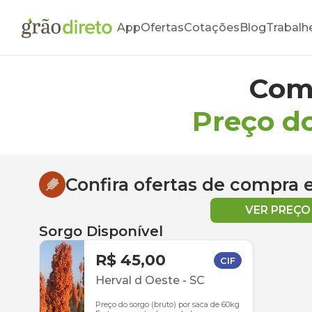
App
Ofertas
Cotações
Blog
Trabalh
Com
Preço d
Confira ofertas de compra
VER PREÇ
Sorgo Disponível
R$ 45,00
CIF
Herval d Oeste
-
SC
Preço do sorgo (bruto) por saca de 60kg