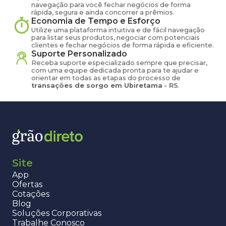
navegação para você fechar negócios de forma
rápida, segura e ainda concorrer a prêmios.
Economia de Tempo e Esforço
Utilize uma plataforma intuitiva e de fácil navegação
para listar seus produtos, negociar com potenciais
clientes e fechar negócios de forma rápida e eficiente.
Suporte Personalizado
Receba suporte especializado sempre que precisar,
com uma equipe dedicada pronta para te ajudar e
orientar em todas as etapas do processo de
transações de
sorgo
em
Ubiretama
-
RS
.
Site
App
Ofertas
Cotações
Blog
Soluções Corporativas
Trabalhe Conosco