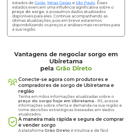
estados de
Goiás
,
Minas Gerais
e
São Paulo
. Esses
estados exercem uma influência significativa sobre o
preço do sorgo
, e possuímos dados atualizados
disponíveis para eles. Continue acompanhando as
últimas atualizações, pois em breve estaremos
disponibilizando os preços e análises mais recentes para
a sua região.
Vantagens de negociar sorgo em
Ubiretama
pela
Grão Direto
Conecte-se agora com produtores e
compradores de
sorgo
de
Ubiretama
e
região
Tenha em mãos informações atualizadas sobre o
preço
do sorgo
hoje em
Ubiretama
-
RS
, acesse
informações sobre oferta e demanda na sua região e
tome decisões estratégicas baseadas em dados
atualizados.
A maneira mais rápida e segura de comprar
e vender
sorgo
A plataforma
Grão Direto
é intuitiva e de fácil