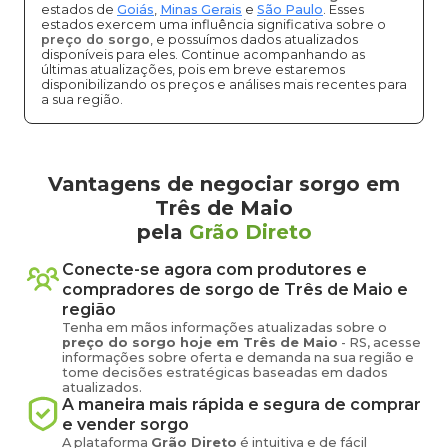
estados de
Goiás
,
Minas Gerais
e
São Paulo
. Esses
estados exercem uma influência significativa sobre o
preço do sorgo
, e possuímos dados atualizados
disponíveis para eles. Continue acompanhando as
últimas atualizações, pois em breve estaremos
disponibilizando os preços e análises mais recentes para
a sua região.
Vantagens de negociar sorgo em
Três de Maio
pela
Grão Direto
Conecte-se agora com produtores e
compradores de
sorgo
de
Três de Maio
e
região
Tenha em mãos informações atualizadas sobre o
preço
do sorgo
hoje em
Três de Maio
-
RS
, acesse
informações sobre oferta e demanda na sua região e
tome decisões estratégicas baseadas em dados
atualizados.
A maneira mais rápida e segura de comprar
e vender
sorgo
A plataforma
Grão Direto
é intuitiva e de fácil