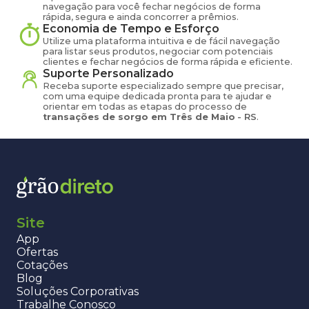
navegação para você fechar negócios de forma
rápida, segura e ainda concorrer a prêmios.
Economia de Tempo e Esforço
Utilize uma plataforma intuitiva e de fácil navegação
para listar seus produtos, negociar com potenciais
clientes e fechar negócios de forma rápida e eficiente.
Suporte Personalizado
Receba suporte especializado sempre que precisar,
com uma equipe dedicada pronta para te ajudar e
orientar em todas as etapas do processo de
transações de
sorgo
em
Três de Maio
-
RS
.
Site
App
Ofertas
Cotações
Blog
Soluções Corporativas
Trabalhe Conosco