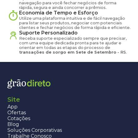
navegação para você fechar negócios de forma
rápida, segura e ainda concorrer a prêmios.
Economia de Tempo e Esforço
Utilize uma plataforma intuitiva e de fácil navegação
para listar seus produtos, negociar com potenciais
clientes e fechar negócios de forma rápida e eficiente.
Suporte Personalizado
Receba suporte especializado sempre que precisar,
com uma equipe dedicada pronta para te ajudar e
orientar em todas as etapas do processo de
transações de
sorgo
em
Sete de Setembro
-
RS
.
Site
App
Ofertas
Cotações
Blog
Soluções Corporativas
Trabalhe Conosco