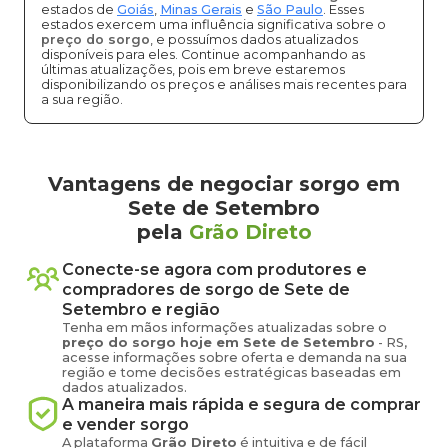
estados de
Goiás
,
Minas Gerais
e
São Paulo
. Esses
estados exercem uma influência significativa sobre o
preço do sorgo
, e possuímos dados atualizados
disponíveis para eles. Continue acompanhando as
últimas atualizações, pois em breve estaremos
disponibilizando os preços e análises mais recentes para
a sua região.
Vantagens de negociar sorgo em
Sete de Setembro
pela
Grão Direto
Conecte-se agora com produtores e
compradores de
sorgo
de
Sete de
Setembro
e região
Tenha em mãos informações atualizadas sobre o
preço
do sorgo
hoje em
Sete de Setembro
-
RS
,
acesse informações sobre oferta e demanda na sua
região e tome decisões estratégicas baseadas em
dados atualizados.
A maneira mais rápida e segura de comprar
e vender
sorgo
A plataforma
Grão Direto
é intuitiva e de fácil