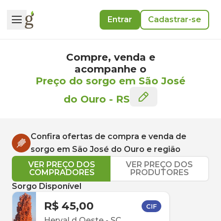
Entrar
Cadastrar-se
Compre, venda e
acompanhe o
Preço do sorgo em São José
do Ouro
-
RS
Confira ofertas de compra e venda de
sorgo
em
São José do Ouro
e região
VER PREÇO DOS
VER PREÇO DOS
COMPRADORES
PRODUTORES
Sorgo Disponível
R$ 45,00
CIF
Herval d Oeste
-
SC