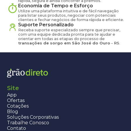
rápida, segura e ainda concorrer a prêmios.
Economia de Tempo e Esforço
Utilize uma plataforma intuitiva e de fácil navegação
para listar seus produtos, negociar com potenciais
clientes e fechar negócios de forma rápida e eficiente.
Suporte Personalizado
Receba suporte especializado sempre que precisar,
com uma equipe dedicada pronta para te ajudar e
orientar em todas as etapas do processo de
transações de
sorgo
em
São José do Ouro
-
RS
.
Site
App
Ofertas
Cotações
Blog
Soluções Corporativas
Trabalhe Conosco
Contato