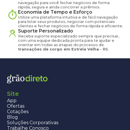
navegação para você fechar negócios de forma
rápida, segura e ainda concorrer a prêmios.
Economia de Tempo e Esforço
Utilize uma plataforma intuitiva e de fácil navegação
para listar seus produtos, negociar com potenciais
clientes e fechar negócios de forma rápida e eficiente.
Suporte Personalizado
Receba suporte especializado sempre que precisar,
com uma equipe dedicada pronta para te ajudar e
orientar em todas as etapas do processo de
transações de
sorgo
em
Estrela Velha
-
RS
.
Site
App
Ofertas
Cotações
Blog
Soluções Corporativas
Trabalhe Conosco