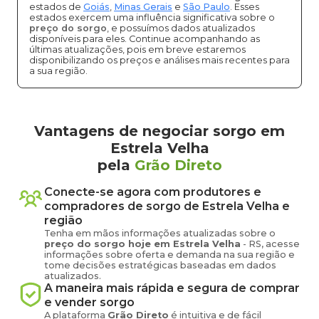
estados de
Goiás
,
Minas Gerais
e
São Paulo
. Esses
estados exercem uma influência significativa sobre o
preço do sorgo
, e possuímos dados atualizados
disponíveis para eles. Continue acompanhando as
últimas atualizações, pois em breve estaremos
disponibilizando os preços e análises mais recentes para
a sua região.
Vantagens de negociar sorgo em
Estrela Velha
pela
Grão Direto
Conecte-se agora com produtores e
compradores de
sorgo
de
Estrela Velha
e
região
Tenha em mãos informações atualizadas sobre o
preço
do sorgo
hoje em
Estrela Velha
-
RS
, acesse
informações sobre oferta e demanda na sua região e
tome decisões estratégicas baseadas em dados
atualizados.
A maneira mais rápida e segura de comprar
e vender
sorgo
A plataforma
Grão Direto
é intuitiva e de fácil