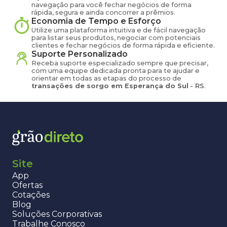
navegação para você fechar negócios de forma
rápida, segura e ainda concorrer a prêmios.
Economia de Tempo e Esforço
Utilize uma plataforma intuitiva e de fácil navegação
para listar seus produtos, negociar com potenciais
clientes e fechar negócios de forma rápida e eficiente.
Suporte Personalizado
Receba suporte especializado sempre que precisar,
com uma equipe dedicada pronta para te ajudar e
orientar em todas as etapas do processo de
transações de
sorgo
em
Esperança do Sul
-
RS
.
Site
App
Ofertas
Cotações
Blog
Soluções Corporativas
Trabalhe Conosco