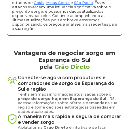
estados de
Goiás
,
Minas Gerais
e
São Paulo
. Esses
estados exercem uma influência significativa sobre o
preço do sorgo
, e possuímos dados atualizados
disponíveis para eles. Continue acompanhando as
últimas atualizações, pois em breve estaremos
disponibilizando os preços e análises mais recentes para
a sua região.
Vantagens de negociar sorgo em
Esperança do Sul
pela
Grão Direto
Conecte-se agora com produtores e
compradores de
sorgo
de
Esperança do
Sul
e região
Tenha em mãos informações atualizadas sobre o
preço
do sorgo
hoje em
Esperança do Sul
-
RS
,
acesse informações sobre oferta e demanda na sua
região e tome decisões estratégicas baseadas em
dados atualizados.
A maneira mais rápida e segura de comprar
e vender
sorgo
A plataforma
Grão Direto
é intuitiva e de fácil