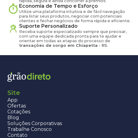
rápida, segura e ainda concorrer a prêmios.
Economia de Tempo e Esforço
Utilize uma plataforma intuitiva e de fácil navegação
para listar seus produtos, negociar com potenciais
clientes e fechar negócios de forma rápida e eficiente.
Suporte Personalizado
Receba suporte especializado sempre que precisar,
com uma equipe dedicada pronta para te ajudar e
orientar em todas as etapas do processo de
transações de
sorgo
em
Chiapetta
-
RS
.
Site
App
Ofertas
Cotações
Blog
Soluções Corporativas
Trabalhe Conosco
Contato