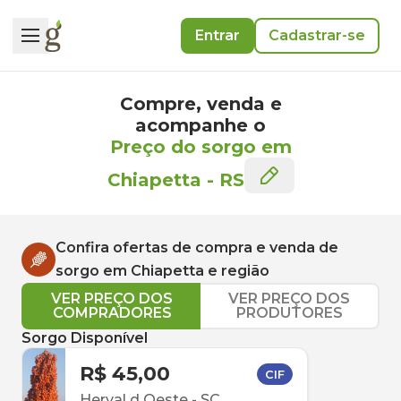
Entrar
Cadastrar-se
Compre, venda e
acompanhe o
Preço do sorgo em
Chiapetta
-
RS
Confira ofertas de compra e venda de
sorgo
em
Chiapetta
e região
VER PREÇO DOS
VER PREÇO DOS
COMPRADORES
PRODUTORES
Sorgo Disponível
R$ 45,00
CIF
Herval d Oeste
-
SC