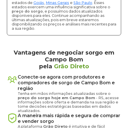
estados de
Goiás
,
Minas Gerais
e
São Paulo
. Esses
estados exercem uma influência significativa sobre o
preço do sorgo
, e possuímos dados atualizados
disponíveis para eles. Continue acompanhando as
últimas atualizações, pois em breve estaremos
disponibilizando os preços e análises mais recentes para
a sua região.
Vantagens de negociar sorgo em
Campo Bom
pela
Grão Direto
Conecte-se agora com produtores e
compradores de
sorgo
de
Campo Bom
e
região
Tenha em mãos informações atualizadas sobre o
preço
do sorgo
hoje em
Campo Bom
-
RS
, acesse
informações sobre oferta e demanda na sua região e
tome decisões estratégicas baseadas em dados
atualizados.
A maneira mais rápida e segura de comprar
e vender
sorgo
A plataforma
Grão Direto
é intuitiva e de fácil