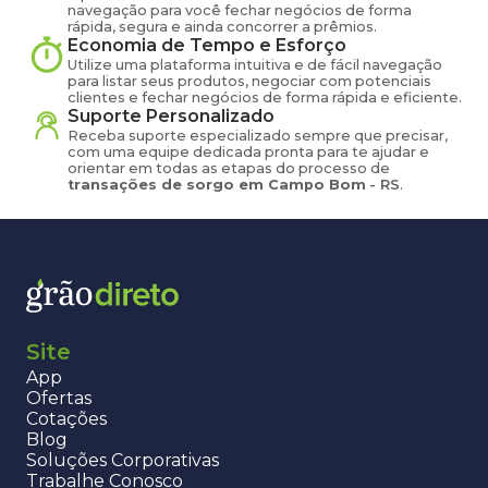
navegação para você fechar negócios de forma
rápida, segura e ainda concorrer a prêmios.
Economia de Tempo e Esforço
Utilize uma plataforma intuitiva e de fácil navegação
para listar seus produtos, negociar com potenciais
clientes e fechar negócios de forma rápida e eficiente.
Suporte Personalizado
Receba suporte especializado sempre que precisar,
com uma equipe dedicada pronta para te ajudar e
orientar em todas as etapas do processo de
transações de
sorgo
em
Campo Bom
-
RS
.
Site
App
Ofertas
Cotações
Blog
Soluções Corporativas
Trabalhe Conosco