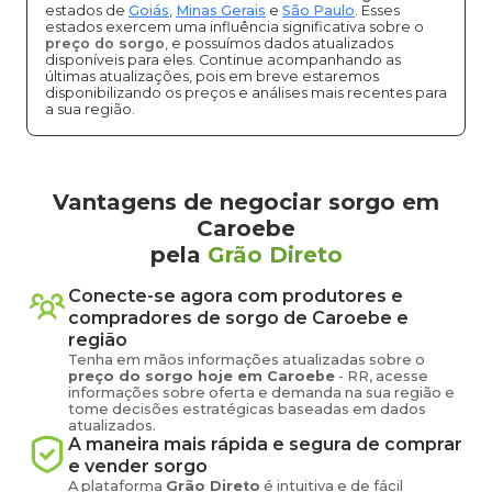
estados de
Goiás
,
Minas Gerais
e
São Paulo
. Esses
estados exercem uma influência significativa sobre o
preço do sorgo
, e possuímos dados atualizados
disponíveis para eles. Continue acompanhando as
últimas atualizações, pois em breve estaremos
disponibilizando os preços e análises mais recentes para
a sua região.
Vantagens de negociar sorgo em
Caroebe
pela
Grão Direto
Conecte-se agora com produtores e
compradores de
sorgo
de
Caroebe
e
região
Tenha em mãos informações atualizadas sobre o
preço
do sorgo
hoje em
Caroebe
-
RR
, acesse
informações sobre oferta e demanda na sua região e
tome decisões estratégicas baseadas em dados
atualizados.
A maneira mais rápida e segura de comprar
e vender
sorgo
A plataforma
Grão Direto
é intuitiva e de fácil