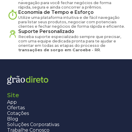
navegação para você fechar negócios de forma
rápida, segura e ainda concorrer a prêmios.
Economia de Tempo e Esforço
Utilize uma plataforma intuitiva e de fácil navegação
para listar seus produtos, negociar com potenciais
clientes e fechar negócios de forma rápida e eficiente.
Suporte Personalizado
Receba suporte especializado sempre que precisar,
com uma equipe dedicada pronta para te ajudar e
orientar em todas as etapas do processo de
transações de
sorgo
em
Caroebe
-
RR
.
Site
App
Ofertas
Cotações
Blog
Soluções Corporativas
Trabalhe Conosco