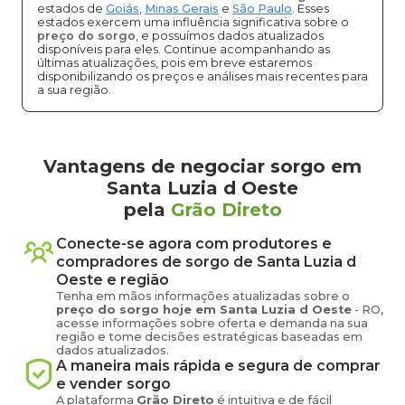
estados de
Goiás
,
Minas Gerais
e
São Paulo
. Esses
estados exercem uma influência significativa sobre o
preço do sorgo
, e possuímos dados atualizados
disponíveis para eles. Continue acompanhando as
últimas atualizações, pois em breve estaremos
disponibilizando os preços e análises mais recentes para
a sua região.
Vantagens de negociar sorgo em
Santa Luzia d Oeste
pela
Grão Direto
Conecte-se agora com produtores e
compradores de
sorgo
de
Santa Luzia d
Oeste
e região
Tenha em mãos informações atualizadas sobre o
preço
do sorgo
hoje em
Santa Luzia d Oeste
-
RO
,
acesse informações sobre oferta e demanda na sua
região e tome decisões estratégicas baseadas em
dados atualizados.
A maneira mais rápida e segura de comprar
e vender
sorgo
A plataforma
Grão Direto
é intuitiva e de fácil