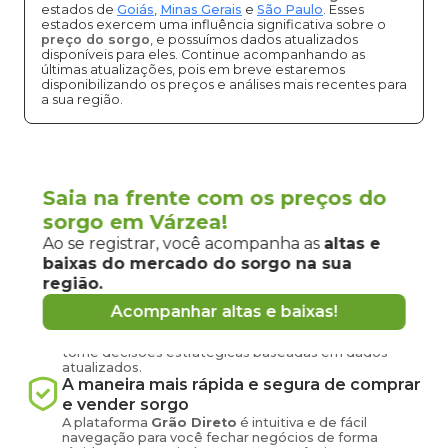
estados de
Goiás
,
Minas Gerais
e
São Paulo
. Esses
estados exercem uma influência significativa sobre o
preço do sorgo
, e possuímos dados atualizados
disponíveis para eles. Continue acompanhando as
últimas atualizações, pois em breve estaremos
disponibilizando os preços e análises mais recentes para
a sua região.
Vantagens de negociar sorgo em
Saia na frente com os preços do
Várzea
sorgo em Várzea!
pela
Grão Direto
Ao se registrar, você acompanha as
altas e
baixas do mercado
do sorgo
na sua
Conecte-se agora com produtores e
região.
compradores de
sorgo
de
Várzea
e região
Tenha em mãos informações atualizadas sobre o
Acompanhar altas e baixas!
preço
do sorgo
hoje em
Várzea
-
RN
, acesse
informações sobre oferta e demanda na sua região e
tome decisões estratégicas baseadas em dados
atualizados.
A maneira mais rápida e segura de comprar
e vender
sorgo
A plataforma
Grão Direto
é intuitiva e de fácil
navegação para você fechar negócios de forma