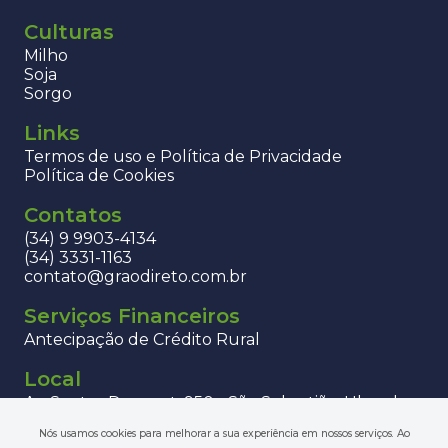
Culturas
Milho
Soja
Sorgo
Links
Termos de uso e Política de Privacidade
Política de Cookies
Contatos
(34) 9 9903-4134
(34) 3331-1163
contato@graodireto.com.br
Serviços Financeiros
Antecipação de Crédito Rural
Local
Av. Santos Dumont, 950 - São Sebastião, Uberaba -
MG, 38060-600
Nós usamos cookies para melhorar a sua experiência em nossos serviços. Ao