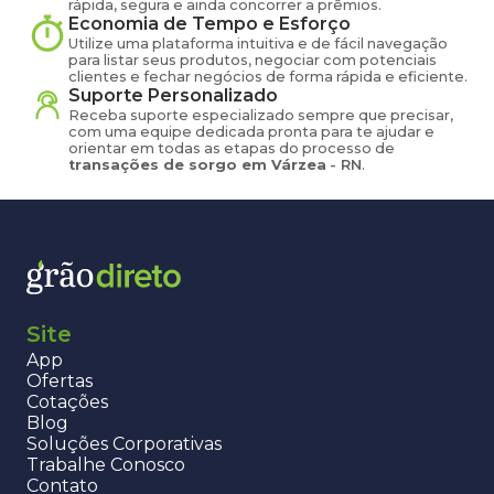
rápida, segura e ainda concorrer a prêmios.
Economia de Tempo e Esforço
Utilize uma plataforma intuitiva e de fácil navegação
para listar seus produtos, negociar com potenciais
clientes e fechar negócios de forma rápida e eficiente.
Suporte Personalizado
Receba suporte especializado sempre que precisar,
com uma equipe dedicada pronta para te ajudar e
orientar em todas as etapas do processo de
transações de
sorgo
em
Várzea
-
RN
.
Site
App
Ofertas
Cotações
Blog
Soluções Corporativas
Trabalhe Conosco
Contato