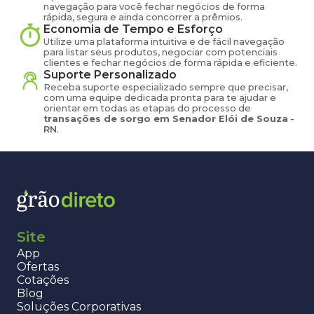
navegação para você fechar negócios de forma
rápida, segura e ainda concorrer a prêmios.
Economia de Tempo e Esforço
Utilize uma plataforma intuitiva e de fácil navegação
para listar seus produtos, negociar com potenciais
clientes e fechar negócios de forma rápida e eficiente.
Suporte Personalizado
Receba suporte especializado sempre que precisar,
com uma equipe dedicada pronta para te ajudar e
orientar em todas as etapas do processo de
transações de
sorgo
em
Senador Elói de Souza
-
RN
.
Site
App
Ofertas
Cotações
Blog
Soluções Corporativas