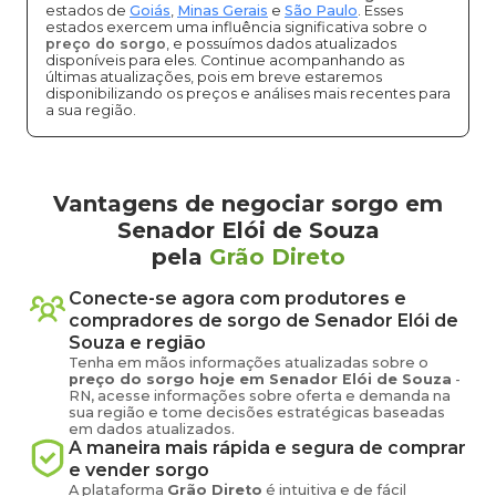
estados de
Goiás
,
Minas Gerais
e
São Paulo
. Esses
estados exercem uma influência significativa sobre o
preço do sorgo
, e possuímos dados atualizados
disponíveis para eles. Continue acompanhando as
últimas atualizações, pois em breve estaremos
disponibilizando os preços e análises mais recentes para
a sua região.
Vantagens de negociar sorgo em
Senador Elói de Souza
pela
Grão Direto
Conecte-se agora com produtores e
compradores de
sorgo
de
Senador Elói de
Souza
e região
Tenha em mãos informações atualizadas sobre o
preço
do sorgo
hoje em
Senador Elói de Souza
-
RN
, acesse informações sobre oferta e demanda na
sua região e tome decisões estratégicas baseadas
em dados atualizados.
A maneira mais rápida e segura de comprar
e vender
sorgo
A plataforma
Grão Direto
é intuitiva e de fácil