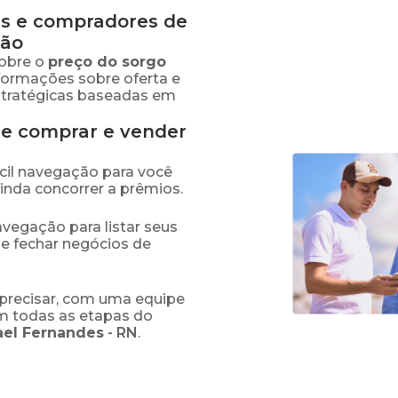
s e compradores de
ião
obre o
preço
do sorgo
nformações sobre oferta e
stratégicas baseadas em
de comprar e vender
fácil navegação para você
ainda concorrer a prêmios.
navegação para listar seus
 e fechar negócios de
precisar, com uma equipe
em todas as etapas do
ael Fernandes
-
RN
.