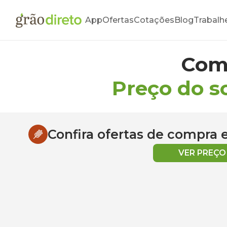
App
Ofertas
Cotações
Blog
Trabalh
Com
Preço do s
Confira ofertas de compra
VER PREÇ