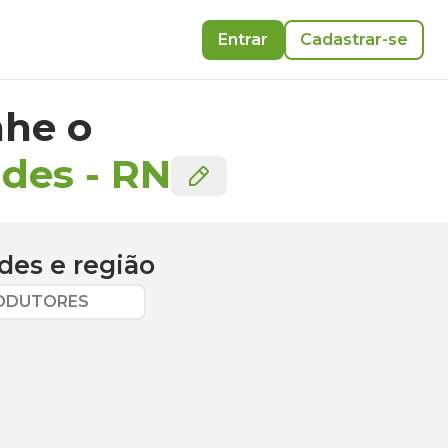
Entrar
Cadastrar-se
he o
ndes
-
RN
ndes
e região
RODUTORES