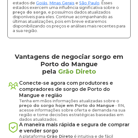
estados de
Goiás
,
Minas Gerais
e
São Paulo
. Esses
estados exercem uma influência significativa sobre o
preço do sorgo
, e possuímos dados atualizados
disponíveis para eles. Continue acompanhando as
últimas atualizações, pois em breve estaremos
disponibilizando os preços e análises mais recentes para
a sua região.
Vantagens de negociar sorgo em
Porto do Mangue
pela
Grão Direto
Conecte-se agora com produtores e
compradores de
sorgo
de
Porto do
Mangue
e região
Tenha em mãos informações atualizadas sobre o
preço
do sorgo
hoje em
Porto do Mangue
-
RN
,
acesse informações sobre oferta e demanda na sua
região e tome decisões estratégicas baseadas em
dados atualizados.
A maneira mais rápida e segura de comprar
e vender
sorgo
A plataforma
Grão Direto
é intuitiva e de fácil