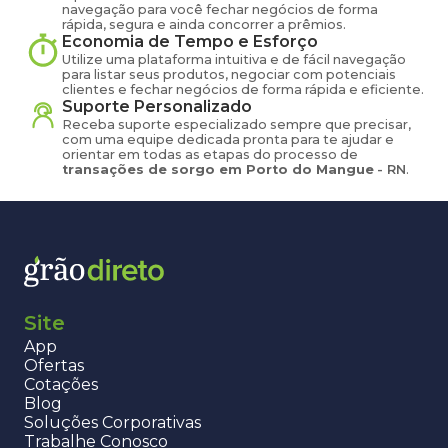
navegação para você fechar negócios de forma
rápida, segura e ainda concorrer a prêmios.
Economia de Tempo e Esforço
Utilize uma plataforma intuitiva e de fácil navegação
para listar seus produtos, negociar com potenciais
clientes e fechar negócios de forma rápida e eficiente.
Suporte Personalizado
Receba suporte especializado sempre que precisar,
com uma equipe dedicada pronta para te ajudar e
orientar em todas as etapas do processo de
transações de
sorgo
em
Porto do Mangue
-
RN
.
Site
App
Ofertas
Cotações
Blog
Soluções Corporativas
Trabalhe Conosco