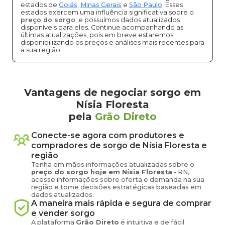
estados de
Goiás
,
Minas Gerais
e
São Paulo
. Esses
estados exercem uma influência significativa sobre o
preço do sorgo
, e possuímos dados atualizados
disponíveis para eles. Continue acompanhando as
últimas atualizações, pois em breve estaremos
disponibilizando os preços e análises mais recentes para
a sua região.
Vantagens de negociar sorgo em
Nísia Floresta
pela
Grão Direto
Conecte-se agora com produtores e
compradores de
sorgo
de
Nísia Floresta
e
região
Tenha em mãos informações atualizadas sobre o
preço
do sorgo
hoje em
Nísia Floresta
-
RN
,
acesse informações sobre oferta e demanda na sua
região e tome decisões estratégicas baseadas em
dados atualizados.
A maneira mais rápida e segura de comprar
e vender
sorgo
A plataforma
Grão Direto
é intuitiva e de fácil