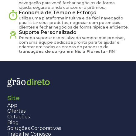
navegação para você fechar negócios de forma
rápida, segura e ainda concorrer a prêmios.
Economia de Tempo e Esforço
Utilize uma plataforma intuitiva e de fácil navegação
para listar seus produtos, negociar com potenciais
clientes e fechar negócios de forma rápida e eficiente.
Suporte Personalizado
Receba suporte especializado sempre que precisar,
com uma equipe dedicada pronta para te ajudar e
orientar em todas as etapas do processo de
transações de
sorgo
em
Nísia Floresta
-
RN
.
Site
App
Ofertas
Cotações
Blog
Soluções Corporativas
Trabalhe Conosco