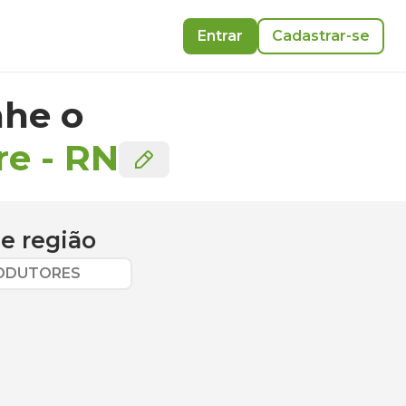
Entrar
Cadastrar-se
he o
re
-
RN
e região
RODUTORES