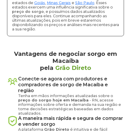
estados de
Goiás
,
Minas Gerais
e
São Paulo
. Esses
estados exercem uma influência significativa sobre o
preço do sorgo
, e possuímos dados atualizados
disponíveis para eles. Continue acompanhando as
últimas atualizações, pois em breve estaremos
disponibilizando os preços e análises mais recentes para
a sua região.
Vantagens de negociar sorgo em
Macaíba
pela
Grão Direto
Conecte-se agora com produtores e
compradores de
sorgo
de
Macaíba
e
região
Tenha em mãos informações atualizadas sobre o
preço
do sorgo
hoje em
Macaíba
-
RN
, acesse
informações sobre oferta e demanda na sua região e
tome decisões estratégicas baseadas em dados
atualizados.
A maneira mais rápida e segura de comprar
e vender
sorgo
A plataforma
Grão Direto
é intuitiva e de fácil