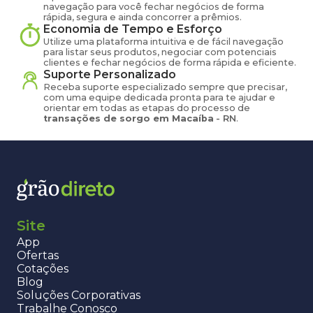
navegação para você fechar negócios de forma
rápida, segura e ainda concorrer a prêmios.
Economia de Tempo e Esforço
Utilize uma plataforma intuitiva e de fácil navegação
para listar seus produtos, negociar com potenciais
clientes e fechar negócios de forma rápida e eficiente.
Suporte Personalizado
Receba suporte especializado sempre que precisar,
com uma equipe dedicada pronta para te ajudar e
orientar em todas as etapas do processo de
transações de
sorgo
em
Macaíba
-
RN
.
Site
App
Ofertas
Cotações
Blog
Soluções Corporativas
Trabalhe Conosco