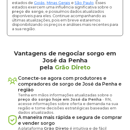
estados de
Goiás
,
Minas Gerais
e
São Paulo
. Esses
estados exercem uma influência significativa sobre o
preço do sorgo
, e possuímos dados atualizados
disponíveis para eles. Continue acompanhando as
últimas atualizações, pois em breve estaremos
disponibilizando os preços e análises mais recentes para
a sua região.
Vantagens de negociar sorgo em
José da Penha
pela
Grão Direto
Conecte-se agora com produtores e
compradores de
sorgo
de
José da Penha
e
região
Tenha em mãos informações atualizadas sobre o
preço
do sorgo
hoje em
José da Penha
-
RN
,
acesse informações sobre oferta e demanda na sua
região e tome decisões estratégicas baseadas em
dados atualizados.
A maneira mais rápida e segura de comprar
e vender
sorgo
A plataforma
Grão Direto
é intuitiva e de fácil