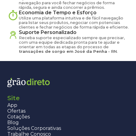
navegação para você fechar negócios de forma
rápida, segura e ainda concorrer a prêmios.
Economia de Tempo e Esforço
Utilize uma plataforma intuitiva e de fácil navegação
para listar seus produtos, negociar com potenciais
clientes e fechar negócios de forma rápida e eficiente.
Suporte Personalizado
Receba suporte especializado sempre que precisar,
com uma equipe dedicada pronta para te ajudar e
orientar em todas as etapas do processo de
transações de
sorgo
em
José da Penha
-
RN
.
Site
App
Ofertas
Cotações
Blog
Soluções Corporativas
Trabalhe Conosco