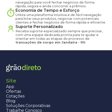
navegação para você fechar negócios de forma
rápida, segura e ainda concorrer a prêmios.
Economia de Tempo e Esforço
Utilize uma plataforma intuitiva e de fácil navegação
para listar seus produtos, negociar com potenciais
clientes e fechar negócios de forma rápida e eficiente.
Suporte Personalizado
Receba suporte especializado sempre que precisar,
com uma equipe dedicada pronta para te ajudar e
orientar em todas as etapas do processo de
transações de
sorgo
em
Jandaíra
-
RN
.
Site
App
Ofertas
Cotações
Blog
Soluções Corporativas
Trabalhe Conosco