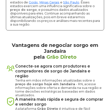
estados de
Goiás
,
Minas Gerais
e
São Paulo
. Esses
estados exercem uma influência significativa sobre o
preço do sorgo
, e possuímos dados atualizados
disponíveis para eles. Continue acompanhando as
últimas atualizações, pois em breve estaremos
disponibilizando os preços e análises mais recentes para
a sua região.
Vantagens de negociar sorgo em
Jandaíra
pela
Grão Direto
Conecte-se agora com produtores e
compradores de
sorgo
de
Jandaíra
e
região
Tenha em mãos informações atualizadas sobre o
preço
do sorgo
hoje em
Jandaíra
-
RN
, acesse
informações sobre oferta e demanda na sua região e
tome decisões estratégicas baseadas em dados
atualizados.
A maneira mais rápida e segura de comprar
e vender
sorgo
A plataforma
Grão Direto
é intuitiva e de fácil