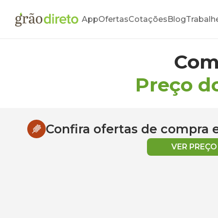
App
Ofertas
Cotações
Blog
Trabalh
Com
Preço d
Confira ofertas de compra
VER PREÇ