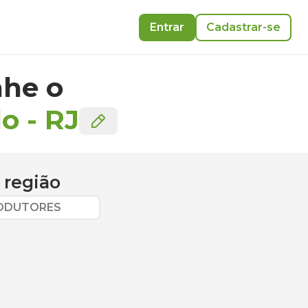
Entrar
Cadastrar-se
he o
lo
-
RJ
 região
RODUTORES