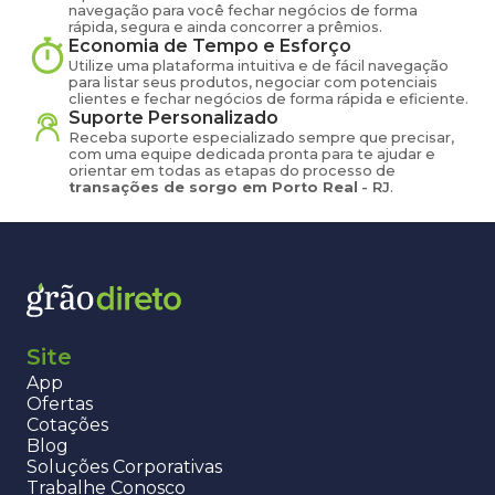
navegação para você fechar negócios de forma
rápida, segura e ainda concorrer a prêmios.
Economia de Tempo e Esforço
Utilize uma plataforma intuitiva e de fácil navegação
para listar seus produtos, negociar com potenciais
clientes e fechar negócios de forma rápida e eficiente.
Suporte Personalizado
Receba suporte especializado sempre que precisar,
com uma equipe dedicada pronta para te ajudar e
orientar em todas as etapas do processo de
transações de
sorgo
em
Porto Real
-
RJ
.
Site
App
Ofertas
Cotações
Blog
Soluções Corporativas
Trabalhe Conosco