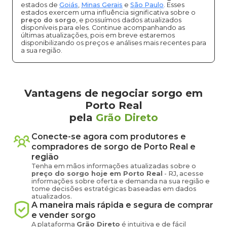
estados de
Goiás
,
Minas Gerais
e
São Paulo
. Esses
estados exercem uma influência significativa sobre o
preço do sorgo
, e possuímos dados atualizados
disponíveis para eles. Continue acompanhando as
últimas atualizações, pois em breve estaremos
disponibilizando os preços e análises mais recentes para
a sua região.
Vantagens de negociar sorgo em
Porto Real
pela
Grão Direto
Conecte-se agora com produtores e
compradores de
sorgo
de
Porto Real
e
região
Tenha em mãos informações atualizadas sobre o
preço
do sorgo
hoje em
Porto Real
-
RJ
, acesse
informações sobre oferta e demanda na sua região e
tome decisões estratégicas baseadas em dados
atualizados.
A maneira mais rápida e segura de comprar
e vender
sorgo
A plataforma
Grão Direto
é intuitiva e de fácil