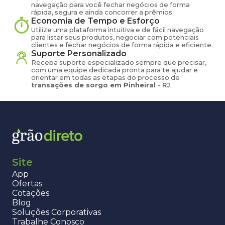
navegação para você fechar negócios de forma
rápida, segura e ainda concorrer a prêmios.
Economia de Tempo e Esforço
Utilize uma plataforma intuitiva e de fácil navegação
para listar seus produtos, negociar com potenciais
clientes e fechar negócios de forma rápida e eficiente.
Suporte Personalizado
Receba suporte especializado sempre que precisar,
com uma equipe dedicada pronta para te ajudar e
orientar em todas as etapas do processo de
transações de
sorgo
em
Pinheiral
-
RJ
.
Site
App
Ofertas
Cotações
Blog
Soluções Corporativas
Trabalhe Conosco