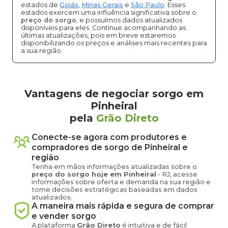
estados de
Goiás
,
Minas Gerais
e
São Paulo
. Esses
estados exercem uma influência significativa sobre o
preço do sorgo
, e possuímos dados atualizados
disponíveis para eles. Continue acompanhando as
últimas atualizações, pois em breve estaremos
disponibilizando os preços e análises mais recentes para
a sua região.
Vantagens de negociar sorgo em
Pinheiral
pela
Grão Direto
Conecte-se agora com produtores e
compradores de
sorgo
de
Pinheiral
e
região
Tenha em mãos informações atualizadas sobre o
preço
do sorgo
hoje em
Pinheiral
-
RJ
, acesse
informações sobre oferta e demanda na sua região e
tome decisões estratégicas baseadas em dados
atualizados.
A maneira mais rápida e segura de comprar
e vender
sorgo
A plataforma
Grão Direto
é intuitiva e de fácil