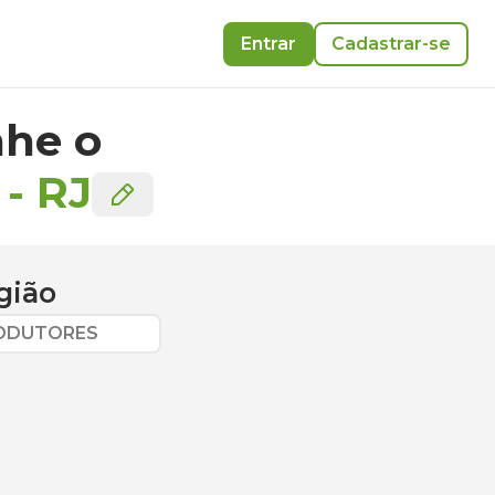
Entrar
Cadastrar-se
he o
-
RJ
gião
RODUTORES