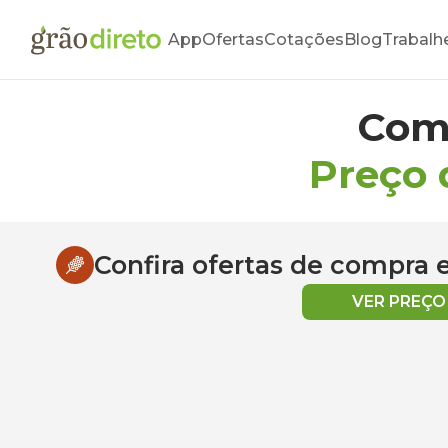
App
Ofertas
Cotações
Blog
Trabalh
Com
Preço 
Confira ofertas de compra
VER PREÇ