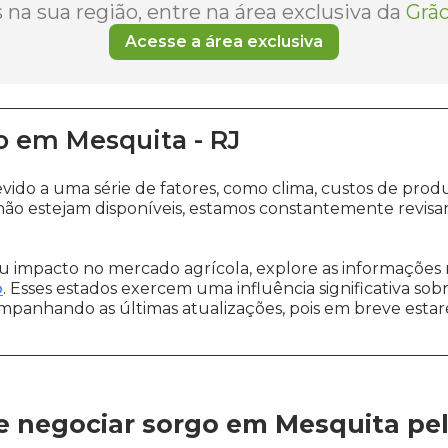
na sua região, entre na área exclusiva da
Grão
Acesse a área exclusiva
o
em
Mesquita
-
RJ
evido a uma série de fatores, como clima, custos de p
ão estejam disponíveis, estamos constantemente revisa
 impacto no mercado agrícola, explore as informações 
o
. Esses estados exercem uma influência significativa sob
ompanhando as últimas atualizações, pois em breve estare
e negociar sorgo em Mesquita
pe