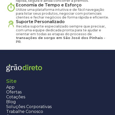
rápida, segura e ainda concorrer a prêmios.
Economia de Tempo e Esforço
Utilize uma plataforma intuitiva e de fácil navegação
para listar seus produtos, negociar com potenciais
clientes e fechar negócios de forma rápida e eficiente.
Suporte Personalizado
Receba suporte especializado sempre que precisar,
com uma equipe dedicada pronta para te ajudar e
orientar em todas as etapas do processo de
transações de
sorgo
em
São José dos Pinhais
-
PR
.
Site
App
Ofertas
Cotações
Blog
Soluções Corporativas
Trabalhe Conosco