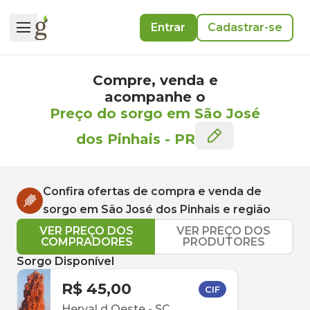
Entrar
Cadastrar-se
Compre, venda e
acompanhe o
Preço do sorgo em São José
dos Pinhais
-
PR
Confira ofertas de compra e venda de
sorgo
em
São José dos Pinhais
e região
VER PREÇO DOS
VER PREÇO DOS
COMPRADORES
PRODUTORES
Sorgo Disponível
R$ 45,00
CIF
Herval d Oeste
-
SC